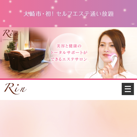
メ
ニ
ュ
ー
を
開